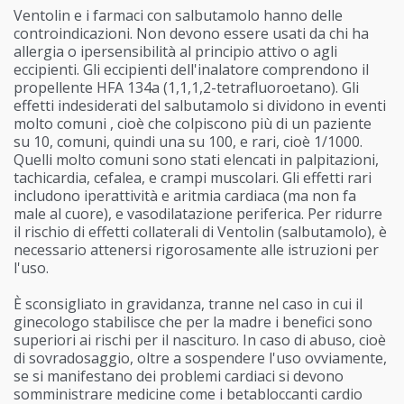
Ventolin e i farmaci con salbutamolo hanno delle
controindicazioni. Non devono essere usati da chi ha
allergia o ipersensibilità al principio attivo o agli
eccipienti. Gli eccipienti dell'inalatore comprendono il
propellente HFA 134a (1,1,1,2-tetrafluoroetano). Gli
effetti indesiderati del salbutamolo si dividono in eventi
molto comuni , cioè che colpiscono più di un paziente
su 10, comuni, quindi una su 100, e rari, cioè 1/1000.
Quelli molto comuni sono stati elencati in palpitazioni,
tachicardia, cefalea, e crampi muscolari. Gli effetti rari
includono iperattività e aritmia cardiaca (ma non fa
male al cuore), e vasodilatazione periferica. Per ridurre
il rischio di effetti collaterali di Ventolin (salbutamolo), è
necessario attenersi rigorosamente alle istruzioni per
l'uso.
È sconsigliato in gravidanza, tranne nel caso in cui il
ginecologo stabilisce che per la madre i benefici sono
superiori ai rischi per il nascituro. In caso di abuso, cioè
di sovradosaggio, oltre a sospendere l'uso ovviamente,
se si manifestano dei problemi cardiaci si devono
somministrare medicine come i betabloccanti cardio