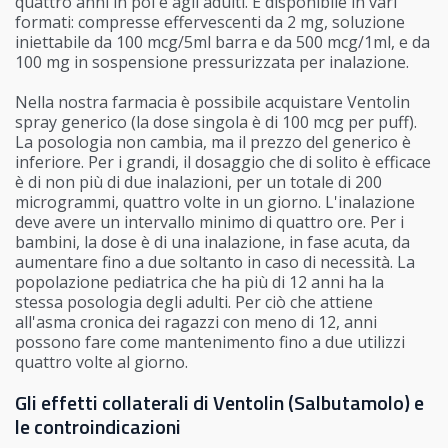
quattro anni in poi e agli adulti. È disponibile in vari
formati: compresse effervescenti da 2 mg, soluzione
iniettabile da 100 mcg/5ml barra e da 500 mcg/1ml, e da
100 mg in sospensione pressurizzata per inalazione.
Nella nostra farmacia è possibile acquistare Ventolin
spray generico (la dose singola è di 100 mcg per puff).
La posologia non cambia, ma il prezzo del generico è
inferiore. Per i grandi, il dosaggio che di solito è efficace
è di non più di due inalazioni, per un totale di 200
microgrammi, quattro volte in un giorno. L'inalazione
deve avere un intervallo minimo di quattro ore. Per i
bambini, la dose è di una inalazione, in fase acuta, da
aumentare fino a due soltanto in caso di necessità. La
popolazione pediatrica che ha più di 12 anni ha la
stessa posologia degli adulti. Per ciò che attiene
all'asma cronica dei ragazzi con meno di 12, anni
possono fare come mantenimento fino a due utilizzi
quattro volte al giorno.
Gli effetti collaterali di Ventolin (Salbutamolo) e
le controindicazioni