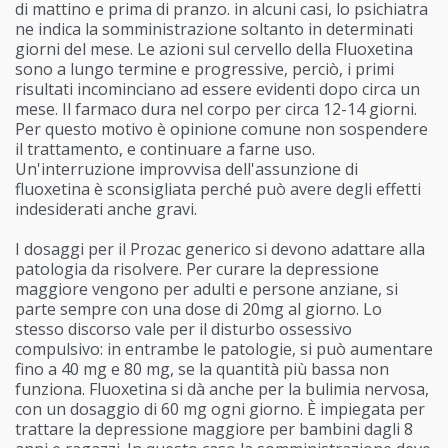
di mattino e prima di pranzo. in alcuni casi, lo psichiatra
ne indica la somministrazione soltanto in determinati
giorni del mese. Le azioni sul cervello della Fluoxetina
sono a lungo termine e progressive, perciò, i primi
risultati incominciano ad essere evidenti dopo circa un
mese. Il farmaco dura nel corpo per circa 12-14 giorni.
Per questo motivo è opinione comune non sospendere
il trattamento, e continuare a farne uso.
Un'interruzione improvvisa dell'assunzione di
fluoxetina è sconsigliata perché può avere degli effetti
indesiderati anche gravi.
I dosaggi per il Prozac generico si devono adattare alla
patologia da risolvere. Per curare la depressione
maggiore vengono per adulti e persone anziane, si
parte sempre con una dose di 20mg al giorno. Lo
stesso discorso vale per il disturbo ossessivo
compulsivo: in entrambe le patologie, si può aumentare
fino a 40 mg e 80 mg, se la quantità più bassa non
funziona. Fluoxetina si dà anche per la bulimia nervosa,
con un dosaggio di 60 mg ogni giorno. È impiegata per
trattare la depressione maggiore per bambini dagli 8