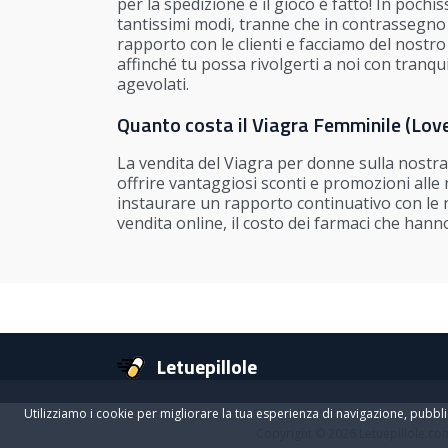
per la spedizione e il gioco è fatto! In pochi
tantissimi modi, tranne che in contrassegno 
rapporto con le clienti e facciamo del nostr
affinché tu possa rivolgerti a noi con tranqui
agevolati.
Quanto costa il Viagra Femminile (Love
La vendita del Viagra per donne sulla nostra
offrire vantaggiosi sconti e promozioni alle n
instaurare un rapporto continuativo con le nos
vendita online, il costo dei farmaci che han
Letuepillole
Utilizziamo i cookie per migliorare la tua esperienza di navigazione, pubblic
Copyright © 2026
Letuepillole.co