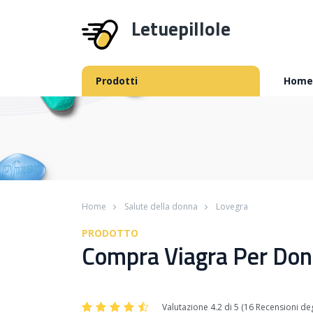
Letuepillole
Prodotti
Home
Home
Salute della donna
Lovegra
PRODOTTO
Compra Viagra Per Donn
Valutazione 4.2 di 5 (16 Recensioni degl