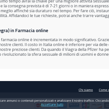
ssimo tempo avrai la chiave per una migliore attività sessuale
e la consegna prevista è di 7-21 giorni o in maniera espress
o meglio affinché sia duraturo nel tempo. Per fare ciò, insta
llità. Affidandoci le tue richieste, potrai anche trarre vanta
gra) in Farmacia online
 farmacia online è incrementata in modo significativo. Graz
ostre clienti. Il costo in Italia online è inferiore per via de
tre preziose clienti. Da quando il Viagra della Pfizer ha pers
no rivoluzionato la sfera sessuale di milioni di uomini e don
Chi siamo
Come 
are annunci o contenuti personalizzati e analizzare il nostro traffico. Cliccando
Accettare tutti
m