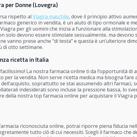
ra per Donne (Lovegra)
rsa rispetto al
Viagra maschile
, dove il principio attivo aume
farmaco generico in vendita, è un aiuto di tipo ormonale e me
l Viagra per gli uomini che inizia a funzionare alla stimolazi
, non solo devono essere stimolate sessualmente, ma devono s
nne vanno prese anche “di testa” e questa è un’ulteriore dim
 di otto settimane.
za ricetta in Italia
è facilissimo! La nostra farmacia online ti da l’opportunità d
o per la vendita. Non serve ricetta medica ma bisogna fare at
dell’acquisto, soprattutto se stai assumendo altri farmaci, se
collaterali indesiderati sono incluse la pressione bassa, lo s
re della nostra top farmacia online per acquistare il Viagra p
i farmacia riconosciuta online, potrai riporre piena fiducia nel
etamente tutto ciò di cui necessiti. Scegli il farmaco che des