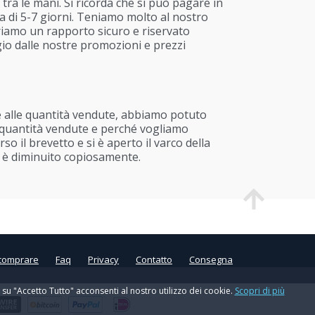
 tra le mani. Si ricorda che si può pagare in
a di 5-7 giorni. Teniamo molto al nostro
uriamo un rapporto sicuro e riservato
ggio dalle nostre promozioni e prezzi
ie alle quantità vendute, abbiamo potuto
lle quantità vendute e perché vogliamo
o il brevetto e si è aperto il varco della
ne è diminuito copiosamente.
comprare
Faq
Privacy
Contatto
Consegna
 su "Accetto Tutto" acconsenti al nostro utilizzo dei cookie.
Scopri di più