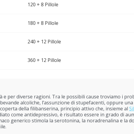
120 + 8 Pillole
180 + 8 Pillole
240 + 12 Pillole
360 + 12 Pillole
tà e per diverse ragioni. Tra le possibili cause troviamo i prob
 bevande alcoliche, l’assunzione di stupefacenti, oppure una b
coperta della filibanserina, principio attivo che, insieme al
Si
ato come antidepressivo, è risultato essere in grado di aum
rmaco generico stimola la serotonina, la noradrenalina e la
le.