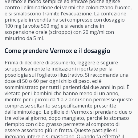
Vermox è molto semplice ed efficace poiché agisce
contro l'eliminazione dei vermi che colonizzano l'uomo,
e si smaltiscono tramite l'evacuazione. La confezione
principale in vendita ha sei compresse con dosaggio
100 mg (a volte 500 mg) e si vende anche in
sospensione orale (sciroppo) con 20 mg/ml con
misurino da 5 ml.
Come prendere Vermox e il dosaggio
Prima di decidere di assumerlo, leggere e seguire
scrupolosamente le indicazioni riportate per la
posologia sul foglietto illustrativo. Si raccomanda una
dose di 50 o 60 per ogni chilo di peso, ed è
somministrato per tutti i pazienti dai due anni in poi. È
vietato per i bambini che hanno meno di un anno,
mentre per i piccoli da 1 a 2 anni sono permesse queste
compresse soltanto se specificamente prescritte
dall’elmintologo. Le pillole di Vermox si prendano due o
tre volte al giorno, dopo mangiato, perché lo stomaco
riempito con cibo grasso permette al composto di
essere assorbito più in fretta. Queste pastiglie si
ingoiano intere o si masticano. Quando fa effetto? il