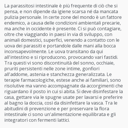
La parassitosi intestinale è più frequente di ciò che si
pensa, e non dipende da igiene scarsa né da mancata
pulizia personale. In certe zone del mondo è un fattore
endemico, a causa delle condizioni ambientali precarie,
ma anche in occidente è presente. Ci si può contagiare,
oltre che viaggiando in paesi in via di sviluppo, con
animali domestici, superfici, venendo a contatto con le
uova dei parassiti e portandole dalle mani alla bocca
inconsapevolmente. Le uova transitano da qui
all'intestino e si riproducono, provocando vari fastidi.
Tra questi vi sono discontinuità del sonno, occhiaie,
pruriti persistenti nelle zone intime, gonfiori
all'addome, astenia e stanchezza generalizzata. Le
terapie farmacologiche, estese anche ai familiari, sono
risolutive ma vanno accompagnate da accorgimenti che
riguardano il posto in cui si abita. Si deve disinfestare la
casa, gettare via le spugne usate per lavarsi e preferire
al bagno la doccia, così da disinfettare la vasca. Tra le
abitudini di prevenzione e per preservare la flora
intestinale ci sono un'alimentazione equilibrata e gli
integratori con fermenti lattici.